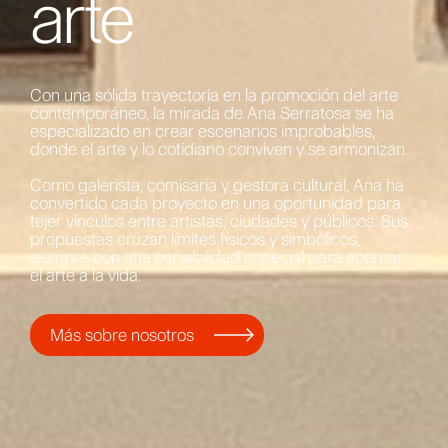
arte
Con una sólida trayectoria en la promoción del arte
contemporáneo, la mirada de Ana Serratosa se ha
especializado en crear escenarios improbables,
donde el arte y lo cotidiano conviven y se armonizan.
Como galerista, comisaria y gestora cultural, Ana ha
convertido cada proyecto en una oportunidad para
tejer vínculos entre artistas, ciudades y públicos. Sus
propuestas cruzan límites físicos y simbólicos,
siempre con una sensibilidad especial para acercar
el arte a la vida.
Más sobre nosotros