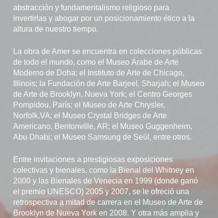
abstracción y fundamentalismo religioso para
invertirlas y abogar por un posicionamiento ético a la
altura de nuestro tiempo.
La obra de Amer se encuentra en colecciones públicas
de todo el mundo, como el Museo Árabe de Arte
Moderno de Doha; el Instituto de Arte de Chicago,
Illinois; la Fundación de Arte Barjeel, Sharjah; el Museo
de Arte de Brooklyn, Nueva York; el Centro Georges
Pompidou, París; el Museo de Arte Chrysler,
Norfolk.VA; el Museo Crystal Bridges de Arte
Americano, Bentonville, AR; el Museo Guggenheim,
Abu Dhabi; el Museo Samsung de Seúl, entre otros.
Entre invitaciones a prestigiosas exposiciones
colectivas y bienales, como la Bienal del Whitney en
2000 y las Bienales de Venecia en 1999 (donde ganó
el premio UNESCO) 2005 y 2007, se le ofreció una
retrospectiva a mitad de carrera en el Museo de Arte de
Brooklyn de Nueva York en 2008. Y otra más amplia y