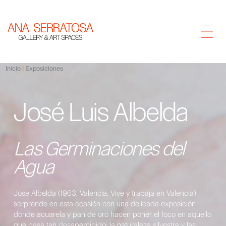
Inicio
Exposiciones
José Luis Albelda
Las Germinaciones del
Agua
Jose Albelda (1963, Valencia. Vive y trabaja en Valencia)
sorprende en esta ocasión con una delicada exposición
donde acuarela y pan de oro hacen poner el foco en aquello
que pasa tan desapercibido: la naturaleza silvestre y las