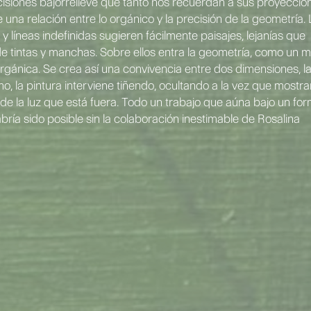
cisiones bajorrelieve que tanto nos recuerdan a sus proyeccio
una relación entre lo orgánico y la precisión de la geometría.
 líneas indefinidas sugieren fácilmente paisajes, lejanías que
 de tintas y manchas. Sobre ellos entra la geometría, como un 
rgánica. Se crea así una convivencia entre dos dimensiones, l
timo, la pintura interviene tiñendo, ocultando a la vez que mostr
 de la luz que está fuera. Todo un trabajo que aúna bajo un fo
habría sido posible sin la colaboración inestimable de Rosalina