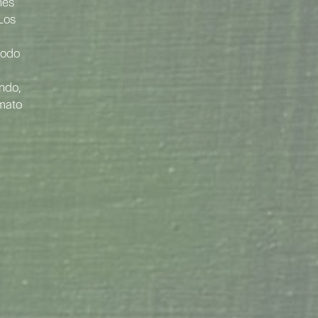
nes
 Los
modo
a
ando,
rmato