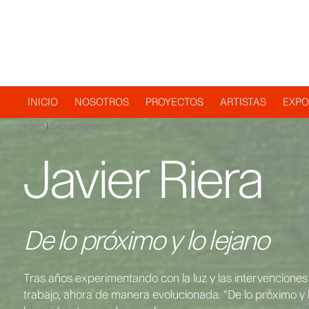
Navegación
INICIO
NOSOTROS
PROYECTOS
ARTISTAS
EXPO
Inicio
Exposiciones
principal
Javier Riera
De lo próximo y lo lejano
Tras años experimentando con la luz y las intervenciones 
trabajo, ahora de manera evolucionada. “De lo próximo y