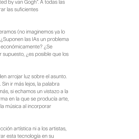
ted by van Gogh”. A todas las
r las suficientes
ueramos (no imaginemos ya lo
s. ¿Suponen las IAs un problema
como económicamente? ¿Se
r supuesto, ¿es posible que los
n arrojar luz sobre el asunto.
Sin ir más lejos, la palabra
más, si echamos un vistazo a la
rma en la que se producía arte,
 la música al incorporar
ón artística ni a los artistas,
ar esta tecnología en su