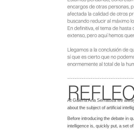
encargos de otras personas, p
afectada la calidad de otros p
buscando reducir al máximo los 
En definitiva, el tema de hasta
extenso, pero aquí hemos queri
Llegamos a la conclusión de que
sí que es cierto que no podemo
enormemente al total de la hu
-------------------------------------
REFLEC
At Galería Ana Serratosa we always 
about the subject of artificial intell
Before introducing the debate in que
intelligence is, quickly put, a se