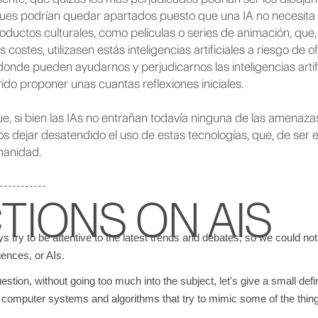
ues podrían quedar apartados puesto que una IA no necesita 
roductos culturales, como películas o series de animación, qu
costes, utilizasen estás inteligencias artificiales a riesgo de
 donde pueden ayudarnos y perjudicarnos las inteligencias arti
do proponer unas cuantas reflexiones iniciales.
, si bien las IAs no entrañan todavía ninguna de las amenazas 
s dejar desatendido el uso de estas tecnologías, que, de ser e
manidad.
-----------
TIONS ON AIS
try to be attentive to the latest trends and debates, so we could not mi
igences, or AIs.
stion, without going too much into the subject, let's give a small defini
t of computer systems and algorithms that try to mimic some of the thin