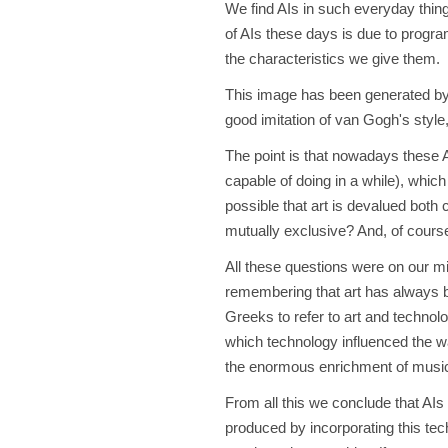
We find AIs in such everyday things
of AIs these days is due to progr
the characteristics we give them.
This image has been generated by a
good imitation of van Gogh's style
The point is that nowadays these 
capable of doing in a while), which
possible that art is devalued both 
mutually exclusive? And, of course,
All these questions were on our min
remembering that art has always b
Greeks to refer to art and technol
which technology influenced the 
the enormous enrichment of music 
From all this we conclude that AIs 
produced by incorporating this tec