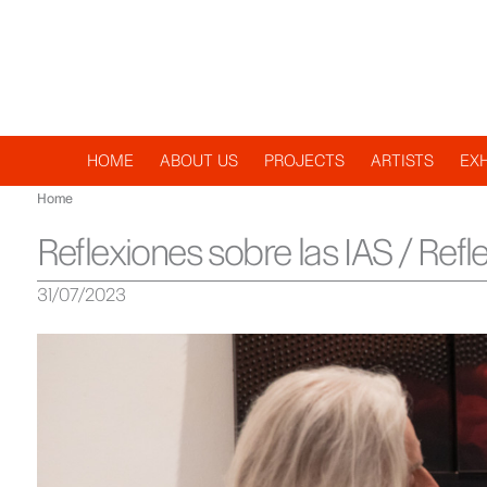
Navegación
HOME
ABOUT US
PROJECTS
ARTISTS
EXH
Home
principal
Reflexiones sobre las IAS / Refl
31/07/2023