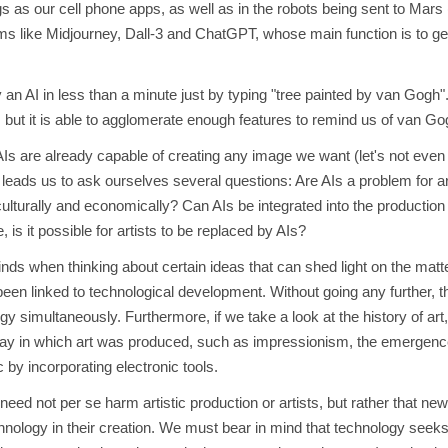
 as our cell phone apps, as well as in the robots being sent to Mars (l
ams like Midjourney, Dall-3 and ChatGPT, whose main function is to g
n AI in less than a minute just by typing "tree painted by van Gogh". B
, but it is able to agglomerate enough features to remind us of van Go
AIs are already capable of creating any image we want (let's not eve
 leads us to ask ourselves several questions: Are AIs a problem for arti
culturally and economically? Can AIs be integrated into the production 
 is it possible for artists to be replaced by AIs?
ds when thinking about certain ideas that can shed light on the matter. 
een linked to technological development. Without going any further, 
ogy simultaneously. Furthermore, if we take a look at the history of 
way in which art was produced, such as impressionism, the emergenc
by incorporating electronic tools.
need not per se harm artistic production or artists, but rather that ne
hnology in their creation. We must bear in mind that technology seeks