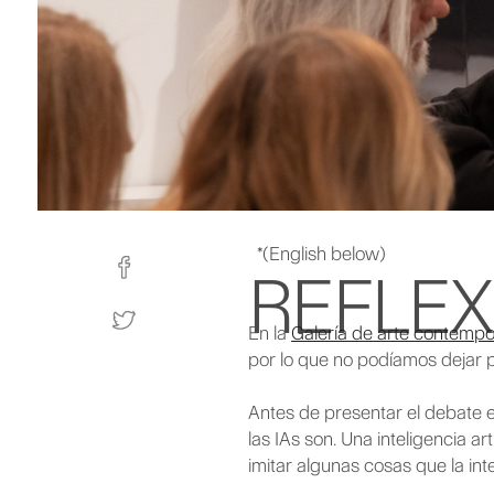
*(English below)
REFLEX
En la
Galería de arte contemp
por lo que no podíamos dejar pa
Antes de presentar el debate e
las IAs son. Una inteligencia a
imitar algunas cosas que la in