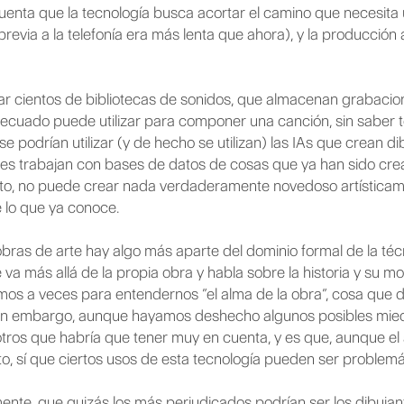
uenta que la tecnología busca acortar el camino que necesita
revia a la telefonía era más lenta que ahora), y la producción 
ar cientos de bibliotecas de sonidos, que almacenan grabacio
ecuado puede utilizar para componer una canción, sin saber 
e podrían utilizar (y de hecho se utilizan) las IAs que crean dib
ciales trabajan con bases de datos de cosas que ya han sido cre
nto, no puede crear nada verdaderamente novedoso artísticam
e lo que ya conoce.
ras de arte hay algo más aparte del dominio formal de la técn
 va más allá de la propia obra y habla sobre la historia y su m
os a veces para entendernos “el alma de la obra”, cosa que d
l. Sin embargo, aunque hayamos deshecho algunos posibles mied
 otros que habría que tener muy en cuenta, y es que, aunque el 
sí que ciertos usos de esta tecnología pueden ser problemá
te, que quizás los más perjudicados podrían ser los dibujant