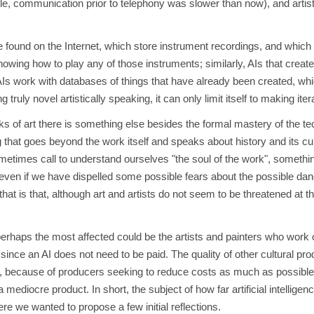
e, communication prior to telephony was slower than now), and artist
 found on the Internet, which store instrument recordings, and which
wing how to play any of those instruments; similarly, AIs that creat
AIs work with databases of things that have already been created, whic
ruly novel artistically speaking, it can only limit itself to making ite
s of art there is something else besides the formal mastery of the tech
g that goes beyond the work itself and speaks about history and its cur
times call to understand ourselves "the soul of the work", somethin
, even if we have dispelled some possible fears about the possible dang
hat is that, although art and artists do not seem to be threatened at 
t perhaps the most affected could be the artists and painters who wo
 since an AI does not need to be paid. The quality of other cultural pr
, because of producers seeking to reduce costs as much as possible, 
g a mediocre product. In short, the subject of how far artificial intelli
here we wanted to propose a few initial reflections.