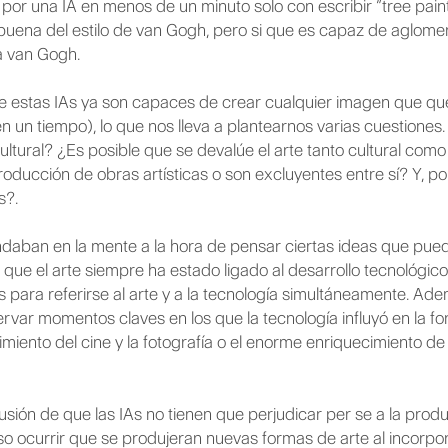
or una IA en menos de un minuto solo con escribir “tree pain
buena del estilo de van Gogh, pero si que es capaz de aglomera
a van Gogh.
e estas IAs ya son capaces de crear cualquier imagen que q
 un tiempo), lo que nos lleva a plantearnos varias cuestione
 cultural? ¿Es posible que se devalúe el arte tanto cultural 
roducción de obras artísticas o son excluyentes entre sí? Y, po
s?.
aban en la mente a la hora de pensar ciertas ideas que puede
que el arte siempre ha estado ligado al desarrollo tecnológico. 
 para referirse al arte y a la tecnología simultáneamente. Ade
ervar momentos claves en los que la tecnología influyó en la fo
miento del cine y la fotografía o el enorme enriquecimiento de
ión de que las IAs no tienen que perjudicar per se a la producci
so ocurrir que se produjeran nuevas formas de arte al incorpor