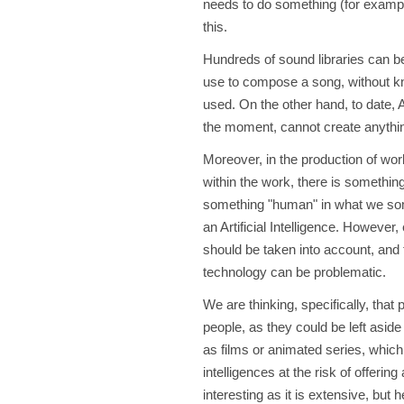
needs to do something (for exampl
this.
Hundreds of sound libraries can be
use to compose a song, without kno
used. On the other hand, to date, 
the moment, cannot create anything t
Moreover, in the production of work
within the work, there is somethin
something "human" in what we some
an Artificial Intelligence. However
should be taken into account, and t
technology can be problematic.
We are thinking, specifically, tha
people, as they could be left aside
as films or animated series, which
intelligences at the risk of offerin
interesting as it is extensive, but 