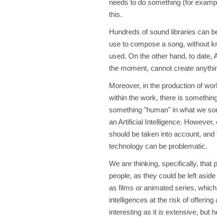
needs to do something (for exampl
this.
Hundreds of sound libraries can be
use to compose a song, without kno
used. On the other hand, to date, 
the moment, cannot create anything t
Moreover, in the production of work
within the work, there is somethin
something "human" in what we some
an Artificial Intelligence. However
should be taken into account, and t
technology can be problematic.
We are thinking, specifically, tha
people, as they could be left aside
as films or animated series, which
intelligences at the risk of offerin
interesting as it is extensive, but 