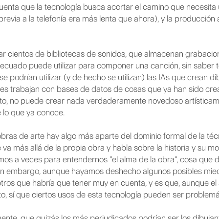
uenta que la tecnología busca acortar el camino que necesita
revia a la telefonía era más lenta que ahora), y la producción 
ar cientos de bibliotecas de sonidos, que almacenan grabacio
ecuado puede utilizar para componer una canción, sin saber 
e podrían utilizar (y de hecho se utilizan) las IAs que crean dib
ciales trabajan con bases de datos de cosas que ya han sido cre
nto, no puede crear nada verdaderamente novedoso artísticam
e lo que ya conoce.
ras de arte hay algo más aparte del dominio formal de la técn
 va más allá de la propia obra y habla sobre la historia y su m
os a veces para entendernos “el alma de la obra”, cosa que d
l. Sin embargo, aunque hayamos deshecho algunos posibles mied
 otros que habría que tener muy en cuenta, y es que, aunque el 
sí que ciertos usos de esta tecnología pueden ser problemá
te, que quizás los más perjudicados podrían ser los dibujant