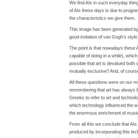
We find AIs in such everyday things
of AIs these days is due to progr
the characteristics we give them.
This image has been generated by a
good imitation of van Gogh's style
The point is that nowadays these 
capable of doing in a while), which
possible that art is devalued both 
mutually exclusive? And, of course,
All these questions were on our min
remembering that art has always b
Greeks to refer to art and technol
which technology influenced the 
the enormous enrichment of music 
From all this we conclude that AIs 
produced by incorporating this tec