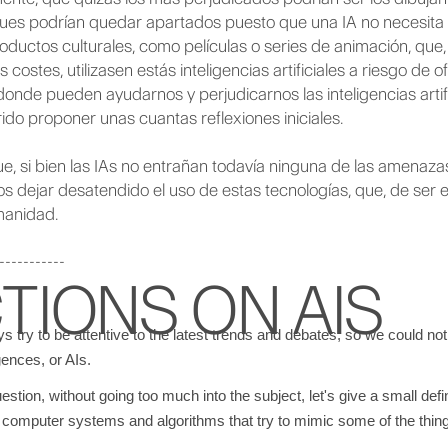
ues podrían quedar apartados puesto que una IA no necesita 
roductos culturales, como películas o series de animación, qu
costes, utilizasen estás inteligencias artificiales a riesgo de
 donde pueden ayudarnos y perjudicarnos las inteligencias arti
do proponer unas cuantas reflexiones iniciales.
, si bien las IAs no entrañan todavía ninguna de las amenazas 
s dejar desatendido el uso de estas tecnologías, que, de ser e
manidad.
-----------
TIONS ON AIS
try to be attentive to the latest trends and debates, so we could not mi
igences, or AIs.
stion, without going too much into the subject, let's give a small defini
t of computer systems and algorithms that try to mimic some of the thin