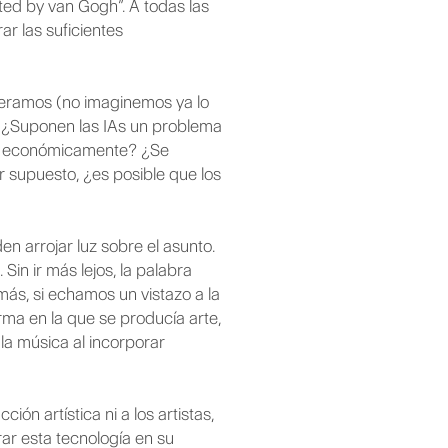
ted by van Gogh”. A todas las
r las suficientes
ueramos (no imaginemos ya lo
s. ¿Suponen las IAs un problema
como económicamente? ¿Se
r supuesto, ¿es posible que los
n arrojar luz sobre el asunto.
Sin ir más lejos, la palabra
más, si echamos un vistazo a la
rma en la que se producía arte,
 la música al incorporar
ón artística ni a los artistas,
ar esta tecnología en su