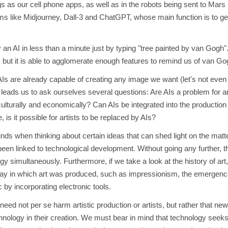
 as our cell phone apps, as well as in the robots being sent to Mars (l
ams like Midjourney, Dall-3 and ChatGPT, whose main function is to g
n AI in less than a minute just by typing "tree painted by van Gogh". B
, but it is able to agglomerate enough features to remind us of van Go
AIs are already capable of creating any image we want (let's not eve
 leads us to ask ourselves several questions: Are AIs a problem for arti
culturally and economically? Can AIs be integrated into the production 
 is it possible for artists to be replaced by AIs?
ds when thinking about certain ideas that can shed light on the matter. 
een linked to technological development. Without going any further, 
ogy simultaneously. Furthermore, if we take a look at the history of 
way in which art was produced, such as impressionism, the emergenc
by incorporating electronic tools.
need not per se harm artistic production or artists, but rather that ne
hnology in their creation. We must bear in mind that technology seeks