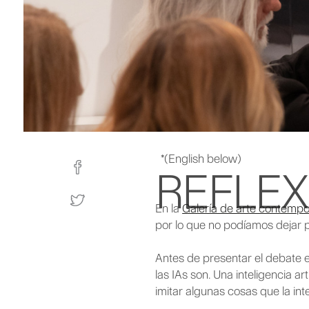
*(English below)
REFLEX
En la
Galería de arte contemp
por lo que no podíamos dejar pa
Antes de presentar el debate e
las IAs son. Una inteligencia a
imitar algunas cosas que la in