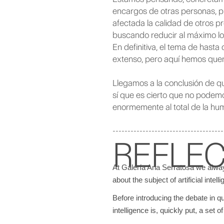
encargos de otras personas, p
afectada la calidad de otros p
buscando reducir al máximo los 
En definitiva, el tema de hasta
extenso, pero aquí hemos queri
Llegamos a la conclusión de que
sí que es cierto que no podemo
enormemente al total de la hu
-------------------------------------
REFLEC
At Galería Ana Serratosa we always 
about the subject of artificial intell
Before introducing the debate in que
intelligence is, quickly put, a se