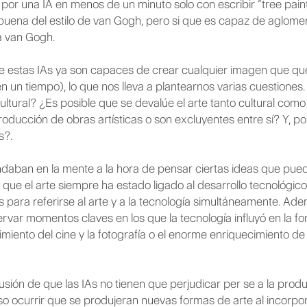
or una IA en menos de un minuto solo con escribir “tree pain
buena del estilo de van Gogh, pero si que es capaz de aglomera
a van Gogh.
e estas IAs ya son capaces de crear cualquier imagen que q
 un tiempo), lo que nos lleva a plantearnos varias cuestione
 cultural? ¿Es posible que se devalúe el arte tanto cultural 
roducción de obras artísticas o son excluyentes entre sí? Y, po
s?.
aban en la mente a la hora de pensar ciertas ideas que puede
que el arte siempre ha estado ligado al desarrollo tecnológico. 
 para referirse al arte y a la tecnología simultáneamente. Ade
ervar momentos claves en los que la tecnología influyó en la fo
miento del cine y la fotografía o el enorme enriquecimiento de
ión de que las IAs no tienen que perjudicar per se a la producci
so ocurrir que se produjeran nuevas formas de arte al incorpor