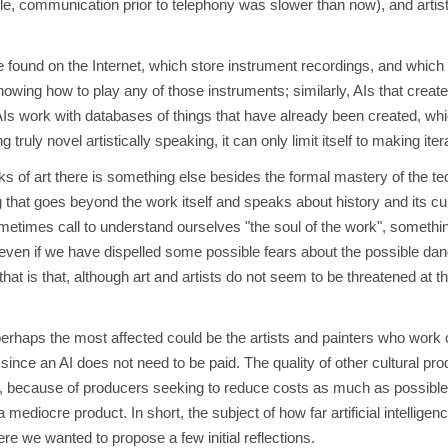
e, communication prior to telephony was slower than now), and artist
 found on the Internet, which store instrument recordings, and which
wing how to play any of those instruments; similarly, AIs that creat
AIs work with databases of things that have already been created, whic
ruly novel artistically speaking, it can only limit itself to making ite
s of art there is something else besides the formal mastery of the tech
g that goes beyond the work itself and speaks about history and its cur
times call to understand ourselves "the soul of the work", somethin
, even if we have dispelled some possible fears about the possible dang
hat is that, although art and artists do not seem to be threatened at 
t perhaps the most affected could be the artists and painters who wo
 since an AI does not need to be paid. The quality of other cultural pr
, because of producers seeking to reduce costs as much as possible, 
g a mediocre product. In short, the subject of how far artificial intelli
here we wanted to propose a few initial reflections.