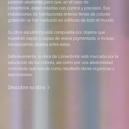
parecen aleatorias, pero que, en el caso de
Linnenbrink, están creadas con control y precisión. Sus
instalaciones de habitaciones enteras llenas de colores
goteando se han realizado en edificios de todo el mundo.
Su obra escultórica está compuesta por objetos que
muestran capas y capas de resina pigmentada, e incluso
introduciendo objetos entre estas.
Definitivamente, la obra de Linnenbrink está marcada por la
saturación de los colores, así como por una aleatoriedad
controlada que nos da como resultado obras orgánicas y
espontáneas.
Descubre su obra