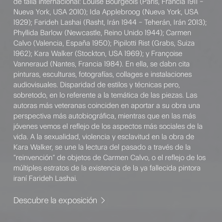
de talla internacional: Louise Bourgeois (París, Francia 1911 –
Nueva York, USA 2010); Ida Applebroog (Nueva York, USA
1929); Farideh Lashai (Rasht, Irán 1944 – Teherán, Irán 2013);
Phyllida Barlow (Newcastle, Reino Unido 1944); Carmen
Calvo (Valencia, España 1950); Pipilotti Rist (Grabs, Suiza
1962); Kara Walker (Stockton, USA 1969); y Françoise
Vanneraud (Nantes, Francia 1984). En ella, se dabn cita
pinturas, esculturas, fotografías, collages e instalaciones
audiovisuales. Disparidad de estilos y técnicas pero,
sobretodo, en lo referente a la temática de las piezas. Las
autoras más veteranas coinciden en aportar a su obra una
perspectiva más autobiográfica, mientras que en las más
jóvenes vemos el reflejo de los aspectos más sociales de la
vida. A la sexualidad, violencia y esclavitud en la obra de
Kara Walker, se une la lectura del pasado a través de la
“reinvención” de objetos de Carmen Calvo, o el reflejo de los
múltiples estratos de la existencia de la ya fallecida pintora
iraní Farideh Lashai.
Descubre la exposición