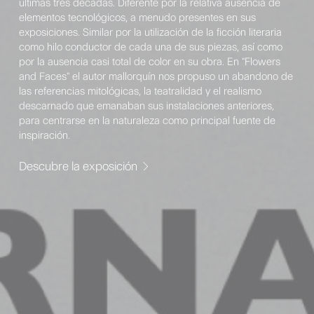
últimas tres décadas. Diferente por la relativa ausencia de
elementos tecnológicos, a menudo presentes en sus
exposiciones. Similar por la utilización de la ficción literaria
como hilo conductor de cada una de sus piezas, así como
por la ausencia casi total de color en su obra. En "Flowers
and Faces" el autor mallorquín nos propuso un abandono de
las referencias mitológicas, la teatralidad y el realismo
descarnado que emanaban sus instalaciones anteriores,
para centrarse en la naturaleza como principal fuente de
inspiración.
Descubre la exposición