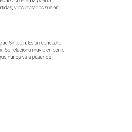
reúno con él en la puerta
idas, y los invitados suelen
que Sintobin. Es un concepto
r. Se relaciona muy bien con el
 que nunca va a pasar de