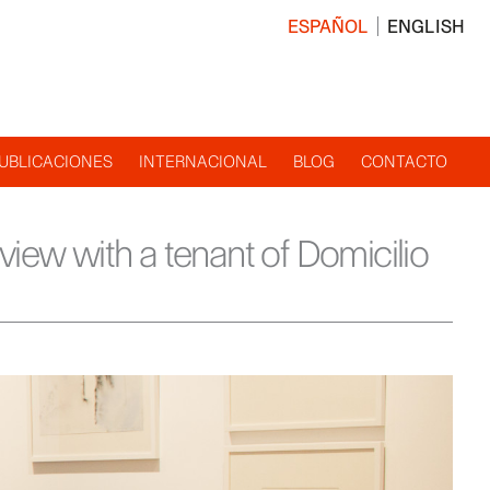
ESPAÑOL
ENGLISH
UBLICACIONES
INTERNACIONAL
BLOG
CONTACTO
erview with a tenant of Domicilio