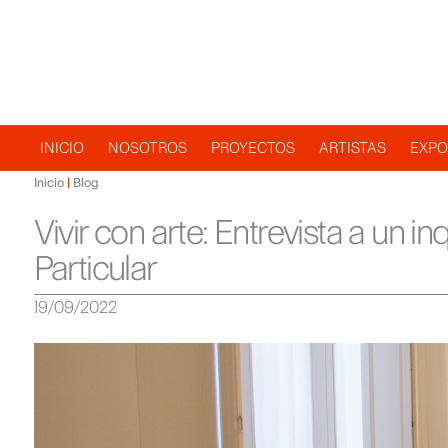
Navegación
INICIO
NOSOTROS
PROYECTOS
ARTISTAS
EXPO
Inicio
Blog
principal
Vivir con arte: Entrevista a un in
Particular
19/09/2022