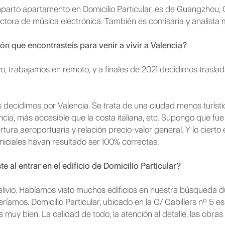
mparto apartamento en Domicilio Particular, es de Guangzhou, 
ctora de música electrónica. También es comisaria y analista 
ión que encontrasteis para venir a vivir a Valencia?
o, trabajamos en remoto, y a finales de 2021 decidimos trasl
.
 decidimos por Valencia. Se trata de una ciudad menos turísti
ncia, más accesible que la costa italiana, etc. Supongo que fu
ertura aeroportuaria y relación precio-valor general. Y lo cie
niciales hayan resultado ser 100% correctas.
e al entrar en el edificio de Domicilio Particular?
alivio. Habíamos visto muchos edificios en nuestra búsqueda d
ríamos. Domicilio Particular, ubicado en la C/ Cabillers nº 5 e
uy bien. La calidad de todo, la atención al detalle, las obras d