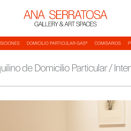
SICIONES
DOMICILIO PARTICULAR-GAS®
COMISARIOS
P
quilino de Domicilio Particular / Int