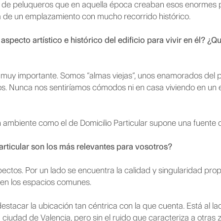
na de peluqueros que en aquella época creaban esos enormes
ta de un emplazamiento con mucho recorrido histórico.
aspecto artístico e histórico del edificio para vivir en él? 
 muy importante. Somos “almas viejas”, unos enamorados del 
uos. Nunca nos sentiríamos cómodos ni en casa viviendo en un e
n ambiente como el de Domicilio Particular supone una fuente d
rticular son los más relevantes para vosotros?
ctos. Por un lado se encuentra la calidad y singularidad propia
 en los espacios comunes.
destacar la ubicación tan céntrica con la que cuenta. Está al la
la ciudad de Valencia, pero sin el ruido que caracteriza a otra