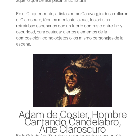
aquello que dejase pasar la luz natural.
En el Cinqueccento, artistas como Caravaggio desarrollaron
el Claroscuro, técnica mediante la cual, los artistas
retrataban escenarios con un fuerte contraste entre luz y
oscuridad, para destacar ciertos elementos de la
composición, como objetos o los mismo personajes de la
escena.
Adam de Coster, Hombre
Cantando Candelabro,
Arte Claroscuro
En la Galería Ana Serratosa recientemente se inauguró la