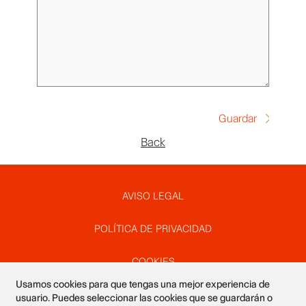
Back
Pie
AVISO LEGAL
POLÍTICA DE PRIVACIDAD
de
COOKIES
Usamos cookies para que tengas una mejor experiencia de
SUSCRÍBETE A NUESTRO NEWSLETTER
usuario. Puedes seleccionar las cookies que se guardarán o