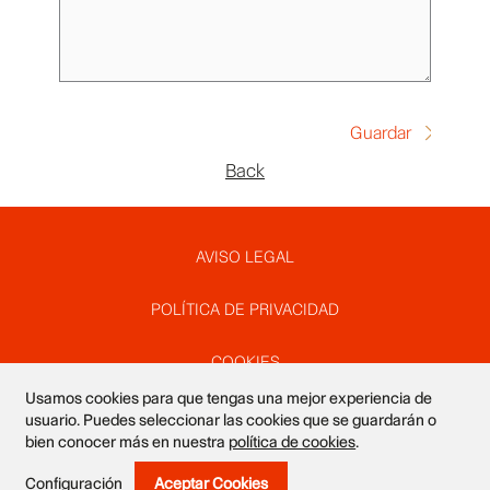
Back
Pie
AVISO LEGAL
POLÍTICA DE PRIVACIDAD
de
COOKIES
Usamos cookies para que tengas una mejor experiencia de
página
SUSCRÍBETE A NUESTRO NEWSLETTER
usuario. Puedes seleccionar las cookies que se guardarán o
bien conocer más en nuestra
política de cookies
.
DISEÑO WEB VALEROGARTE
Configuración
Aceptar Cookies
Withdraw Consent