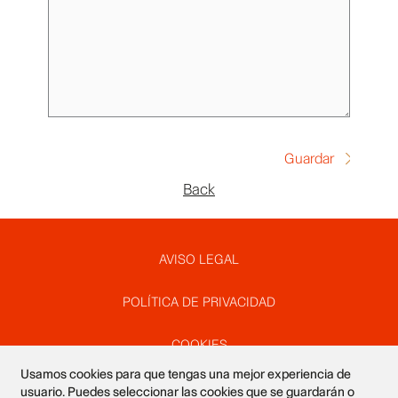
Back
Pie
AVISO LEGAL
POLÍTICA DE PRIVACIDAD
de
COOKIES
Usamos cookies para que tengas una mejor experiencia de
SUSCRÍBETE A NUESTRO NEWSLETTER
usuario. Puedes seleccionar las cookies que se guardarán o