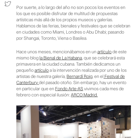
Por suerte, a lo largo del año no son pocos los eventos en
los que es posible disfrutar de multitud de propuestas
artísticas más allá de los propios museos y galerías.
Hablamos de las ferias, bienales y festivales que se celebran
en ciudades como Miami, Londres o Abu Dhabi; pasando
por Shangai, Toronto, Viena o Basilea.
Hace unos meses, mencionábamos en un
artículo
de este
mismo blog
la Bienal de La Habana
, que se celebrará esta
primavera en la ciudad cubana. También dedicamos un
pequeño
artículo
a la intervención realizada por uno de los
artistas de nuestra galería,
Bernardí Roig
, en el
Festival de
Canterbury
del pasado otoño. Sin embargo, hay un evento
en particular que en
Fondo Arte-AS
vivimos cada mes de
febrero con especial ilusión:
ARCO Madrid.