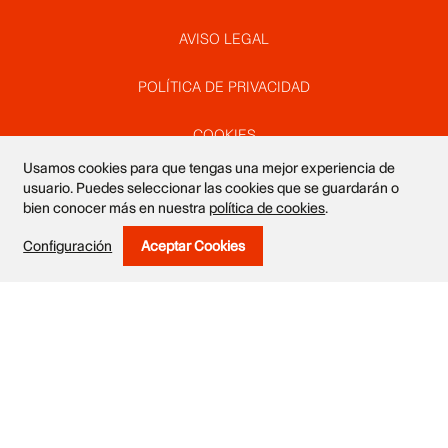
Pie
AVISO LEGAL
POLÍTICA DE PRIVACIDAD
de
COOKIES
Usamos cookies para que tengas una mejor experiencia de
página
SUSCRÍBETE A NUESTRO NEWSLETTER
usuario. Puedes seleccionar las cookies que se guardarán o
bien conocer más en nuestra
política de cookies
.
DISEÑO WEB VALEROGARTE
Configuración
Aceptar Cookies
Withdraw Consent