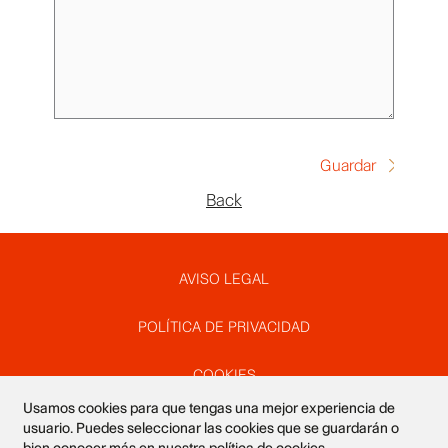
Back
Pie
AVISO LEGAL
POLÍTICA DE PRIVACIDAD
de
COOKIES
Usamos cookies para que tengas una mejor experiencia de
página
SUSCRÍBETE A NUESTRO NEWSLETTER
usuario. Puedes seleccionar las cookies que se guardarán o