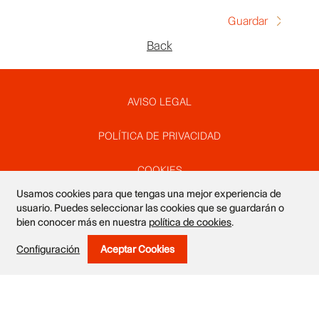
Back
Pie
AVISO LEGAL
POLÍTICA DE PRIVACIDAD
de
COOKIES
Usamos cookies para que tengas una mejor experiencia de
página
SUSCRÍBETE A NUESTRO NEWSLETTER
usuario. Puedes seleccionar las cookies que se guardarán o
bien conocer más en nuestra
política de cookies
.
DISEÑO WEB VALEROGARTE
Configuración
Aceptar Cookies
Withdraw Consent