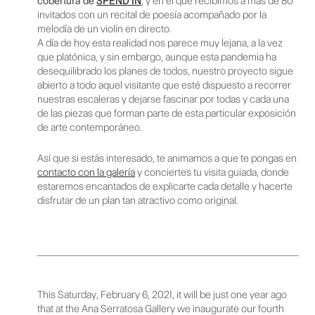
cobertura de
SPEND IN
, y en el que recibimos a más de 80
invitados con un recital de poesía acompañado por la
melodía de un violín en directo.
A día de hoy esta realidad nos parece muy lejana, a la vez
que platónica, y sin embargo, aunque esta pandemia ha
desequilibrado los planes de todos, nuestro proyecto sigue
abierto a todo aquel visitante que esté dispuesto a recorrer
nuestras escaleras y dejarse fascinar por todas y cada una
de las piezas que forman parte de esta particular exposición
de arte contemporáneo.
Así que si estás interesado, te animamos a que te pongas en
contacto con la galería
y conciertes tu visita guiada, donde
estaremos encantados de explicarte cada detalle y hacerte
disfrutar de un plan tan atractivo como original.
This Saturday, February 6, 2021, it will be just one year ago
that at the Ana Serratosa Gallery we inaugurate our fourth