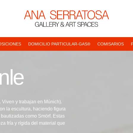
OSICIONES
DOMICILIO PARTICULAR-GAS®
COMISARIOS
nle
 Viven y trabajan en Múnich).
on la escultura, haciendo figura
s bautizadas como Smörf. Estas
a fría y rígida del material que