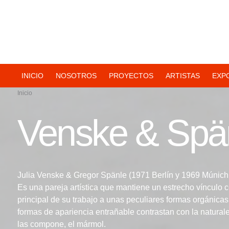
Navegación
INICIO
NOSOTROS
PROYECTOS
ARTISTAS
EXP
Inicio
principal
Venske & Spä
Julia Venske & Gregor Spänle (1971 Berlín y 1969 Múnich.
Es una pareja artística que mantiene un estrecho vínculo c
principal de su trabajo a unas peculiares formas orgánica
formas de apariencia entrañable contrastan con la naturalez
las compone, el mármol.